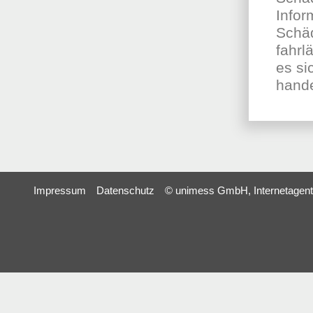
Infor
Schäd
fahrl
es si
hande
Impressum
Datenschutz
© unimess GmbH, Internetagent