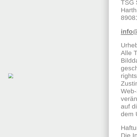
TSG S
Harth
8908
info
Urhe
Alle 
Bildd
gesch
right
Zusti
Web-S
verän
auf d
dem U
Haft
Die I