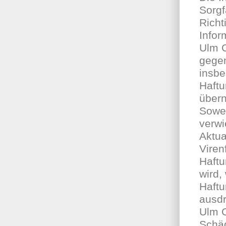
Sorgf
Richt
Info
Ulm C
gegen
insbe
Haftu
über
Sowei
verwi
Aktua
Viren
Haftu
wird,
Haftu
ausdr
Ulm C
Schäd