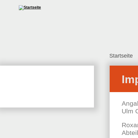
Startseite
Im
Angab
Ulm 
Roxa
Abtei